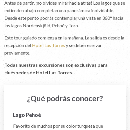
Antes de partir, ¡no olvides mirar hacia atrás! Los lagos que se
extienden abajo completan una panorámica inolvidable.
Desde este punto podrás contemplar una vista en 360° hacia
los lagos Nordenskjöld, Pehoé y Toro.
Este tour guiado comienza en la mañana. La salida es desde la
recepción del
Hotel Las Torres
y se debe reservar
previamente.
Todas nuestras excursiones son exclusivas para
Huéspedes de Hotel Las Torres.
¿Qué podrás conocer?
Lago Pehoé
Los Cuernos
Glaciar Francés
Paine Grande
Favorito de muchos por su color turquesa que
Estas tres montañas se disputaron con las Torres del
Un glaciar colgante que desciende del Monte Paine
Con sus cuatro cumbres, Paine Grande es