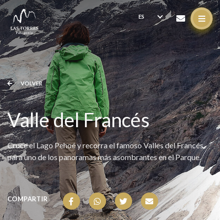
VOLVER
Valle del Francés
Cruce el Lago Pehoé y recorra el famoso Valles del Francés
para uno de los panoramas más asombrantes en el Parque.
COMPARTIR