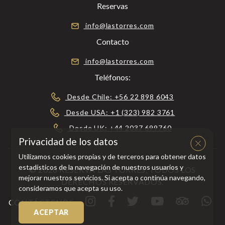
Reservas
info@lastorres.com
Contacto
info@lastorres.com
Teléfonos:
Desde Chile: +56 22 898 6043
Desde USA: +1 (323) 982 3761
Desde UK: +44 2037 699760
Privacidad de los datos
Utilizamos cookies propias y de terceros para obtener datos
estadísticos de la navegación de nuestros usuarios y
© 2026 RESERVA LAS TORRES, TODOS LOS
mejorar nuestros servicios. Si acepta o continúa navegando,
DERECHOS RESERVADOS.
consideramos que acepta su uso.
CONTÁCTENOS
ACEPTAR