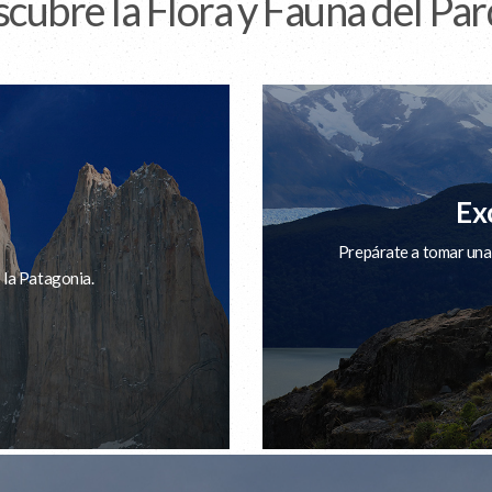
cubre la Flora y Fauna del Pa
Ex
Prepárate a tomar una 
e la Patagonia.