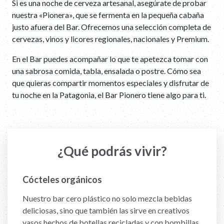
Si es una noche de cerveza artesanal, asegúrate de probar
nuestra «Pionera», que se fermenta en la pequeña cabaña
justo afuera del Bar. Ofrecemos una selección completa de
cervezas, vinos y licores regionales, nacionales y Premium.
En el Bar puedes acompañar lo que te apetezca tomar con
una sabrosa comida, tabla, ensalada o postre. Cómo sea
que quieras compartir momentos especiales y disfrutar de
tu noche en la Patagonia, el Bar Pionero tiene algo para ti.
¿Qué podrás vivir?
Cócteles orgánicos
Fresco aromas del huerto
Cero plástico
Cerveza artesanal
Nuestro bar cero plástico no solo mezcla bebidas
Las frescas hierbas directamente de nuestra Huerta
Nuestros bartenders están comprometidos con la
Ofrecemos una variedad de cervezas artesanales
deliciosas, sino que también las sirve en creativos
Biointensiva hacen de su bebida sabrosa una
sostenibilidad y siempre están innovando con nuevas
locales, ¡incluida una elaborada en casa!
vasos hechos de botellas recicladas y con bombillas
experiencia multisensorial.
formas de hacer que nuestro bar sea lo más