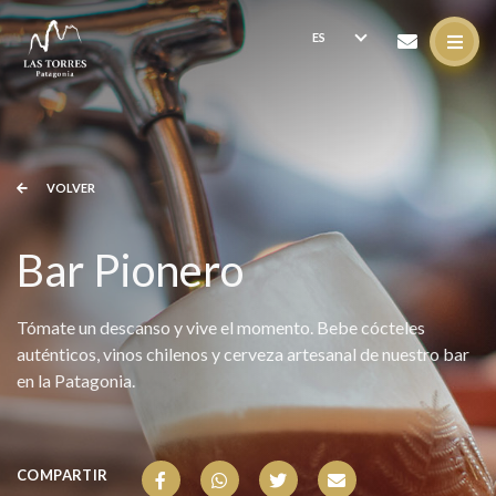
VOLVER
Bar Pionero
Tómate un descanso y vive el momento. Bebe cócteles
auténticos, vinos chilenos y cerveza artesanal de nuestro bar
en la Patagonia.
COMPARTIR