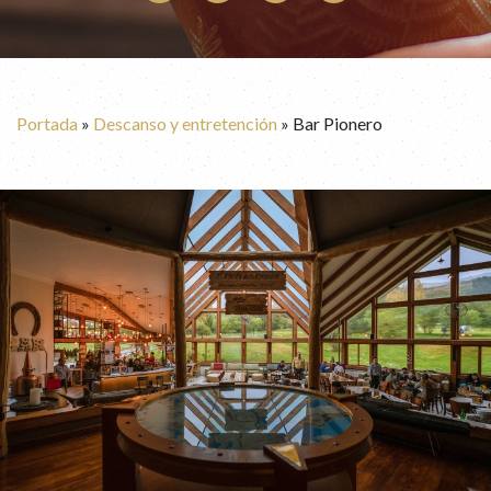
Portada
»
Descanso y entretención
»
Bar Pionero