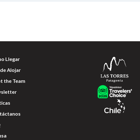
o Llegar
de Alojar
t the Team
sletter
ticas
táctanos
Q
nsa