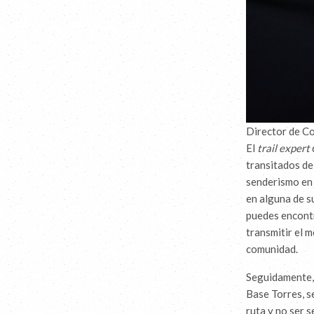
Director de C
El
trail expert
transitados de
senderismo en 
en alguna de s
puedes encontr
transmitir el 
comunidad.
Seguidamente, 
Base Torres, s
ruta y no ser 