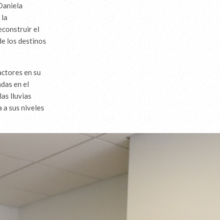
Daniela
 la
econstruir el
e los destinos
actores en su
das en el
as lluvias
 a sus niveles