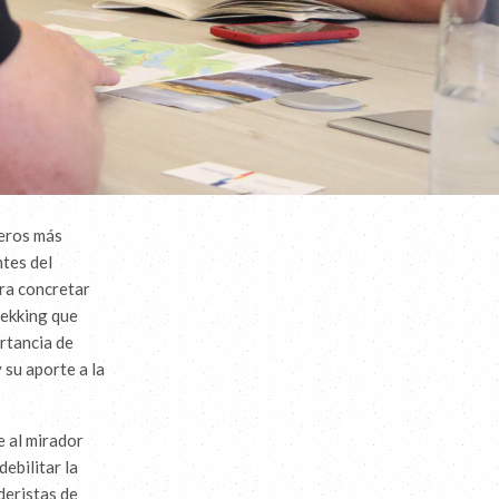
deros más
ntes del
ra concretar
rekking que
rtancia de
 su aporte a la
e al mirador
ebilitar la
deristas de