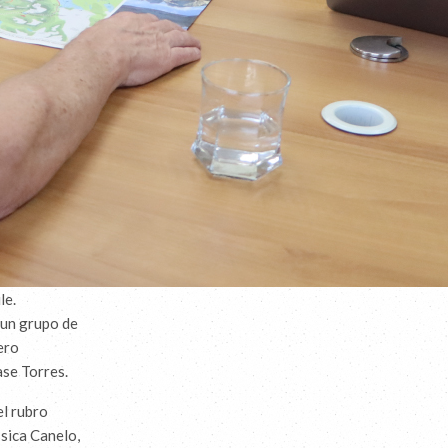
le.
 un grupo de
ero
ase Torres.
el rubro
ssica Canelo,