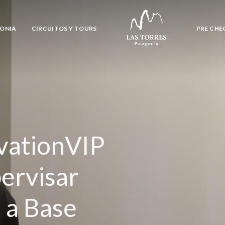
GONIA
CIRCUITOS Y TOURS
PRE CHE
vationVIP
pervisar
 a Base