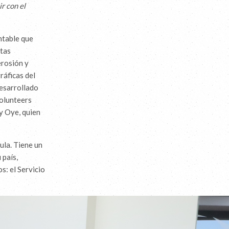
r con el
ntable que
ntas
erosión y
ráficas del
desarrollado
olunteers
ry Oye, quien
ula. Tiene un
 país,
s: el Servicio