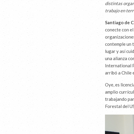
distintas organ
trabajo en ter
Santiago de C
conecte con el
organizaciones
contemple un t
lugar y así cu
una alianza c
International 
arribó a Chile 
Oye, es licenc
amplio currícu
trabajando par
Forestal del U