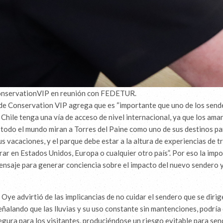
onservationVIP en reunión con FEDETUR.
de Conservation VIP agrega que es “importante que uno de los sen
 Chile tenga una vía de acceso de nivel internacional, ya que los ama
todo el mundo miran a Torres del Paine como uno de sus destinos pa
us vacaciones, y el parque debe estar a la altura de experiencias de t
ar en Estados Unidos, Europa o cualquier otro país”. Por eso la impo
mensaje para generar conciencia sobre el impacto del nuevo sendero y
Oye advirtió de las implicancias de no cuidar el sendero que se dirig
eñalando que las lluvias y su uso constante sin mantenciones, podría d
segura para los visitantes, produciéndose un riesgo evitable para sen