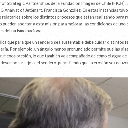
r of Strategic Partnerships de la Fundación Imagen de Chile (FICH), 
SG Analyst of JetSmart, Francisca González. En estas instancias tuvo
 relatarles sobre los distintos procesos que están realizando para r
 pueden aportar a esta misión para mejorar las condiciones de uno d
s del turismo nacional.
ica que para que un sendero sea sustentable debe cuidar distintos f
iería. Por ejemplo, un ángulo menos pronunciado permite que las pisa
n menos presión, lo que también va acompañado de cómo el agua de l
desembocar lejos del sendero, permitiendo que la erosión se reduzca