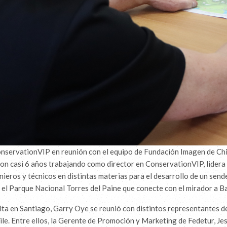
nservationVIP en reunión con el equipo de Fundación Imagen de Chi
on casi 6 años trabajando como director en ConservationVIP, lidera
nieros y técnicos en distintas materias para el desarrollo de un send
 el Parque Nacional Torres del Paine que conecte con el mirador a B
ita en Santiago, Garry Oye se reunió con distintos representantes d
hile. Entre ellos, la Gerente de Promoción y Marketing de Fedetur, Je