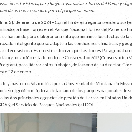
izaciones turísticas, para luego trasladarse a Torres del Paine y segui
reno de un nuevo sendero para el parque nacional.
hile, 30 de enero de 2024.-
Con el fin de entregar un sendero suste
 mirador a Base Torres en el Parque Nacional Torres del Paine, disti
 se han unido para elaborar una ruta que minimice los efectos de la 
razado inteligente que se adapte a las condiciones climáticas y geog
idar el ecosistema. Es en este esfuerzo que Las Torres Patagonia ha 
on la organización estadounidense ConservationVIP (Conservation V
Program), para liderar estos trabajos, de la mano de su director, Gar
este 22 de enero.
iado y máster en Silvicultura por la Universidad de Montana en Misso
lum en el gobierno federal de la mano de los parques nacionales de su
a las dos principales agencias de gestión de tierras en Estados Unido
SDA y el Servicio de Parques Nacionales del DOI.