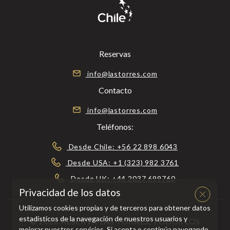
Reservas
info@lastorres.com
Contacto
info@lastorres.com
Teléfonos:
Desde Chile: +56 22 898 6043
Desde USA: +1 (323) 982 3761
Desde UK: +44 2037 699760
Privacidad de los datos
Utilizamos cookies propias y de terceros para obtener datos
estadísticos de la navegación de nuestros usuarios y
© 2026 RESERVA LAS TORRES, TODOS LOS
mejorar nuestros servicios. Si acepta o continúa navegando,