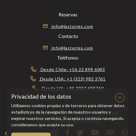
Reservas
info@lastorres.com
Contacto
info@lastorres.com
Teléfonos:
Desde Chile: +56 22 898 6043
Desde USA: +1 (323) 982 3761
Desde UK: +44 2037 699760
Privacidad de los datos
Utilizamos cookies propias y de terceros para obtener datos
estadísticos de la navegación de nuestros usuarios y
© 2026 RESERVA LAS TORRES, TODOS LOS
mejorar nuestros servicios. Si acepta o continúa navegando,
DERECHOS RESERVADOS.
consideramos que acepta su uso.
CONTÁCTENOS