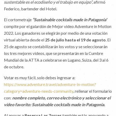
sustentable es el ecodiseño y el trabajo en equipo”,
afirmó
Federico, bartender del Hotel.
El cortometraje
“
Sustainable cocktails made in Patagonia
”
compite por el galardón de Mejor video Adventure in Motion
2022. Los ganadores se elegirán por medio de una votación
virtual abierta desde el
25 de julio hasta el 19
de agosto
. El
25 de agosto se contabilizarán los votos y se seleccionarán
los tres mejores videos, que se presentarán en la Cumbre
Mundial de la ATTA a celebrarse en Lugano, Suiza, del 3 al 6
de octubre.
Votar es muy fácil, solo debes ingresar a:
https://www.adventure.travel/adventure-in-motion?
category=adventure-needs-community
, rellenar el formulario
con:
nombre completo, correo electrónico y seleccionar el
vídeo favorito: Sustainable cocktails made in Patagonia.
Al apoyar a
Reserva Las Torres
también estás apoyando a